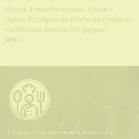
Ebook Transformation Santé –
Guide Pratique de Perte de Poids et
Habitudes Saines (57 pages)
14,90
€
9,90
€
Créez des repas personnalisés et savoureux