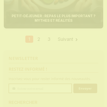
PETIT-DÉJEUNER : REPAS LE PLUS IMPORTANT ?
MYTHES ET RÉALITÉS
1
2
3
Suivant
NEWSLETTER
RESTEZ INFORMÉ !
Inscrivez vous pour rester informé des nouveautés.
Envoyer
Entrez votre email
Votre
email
RECHERCHER