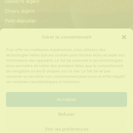
Desserts légers
Dîners légers
Petit-déjeuner
Informations
Gérer le consentement
Pour offrir les meilleures expériences, nous utilisons des
Mon compte
technologies telles que les cookies pour stocker et/ou accéder aux
informations des appareils. Le fait de consentir à ces technologies
Contact
nous permettra de traiter des données telles que le comportement
de navigation ou les ID uniques sur ce site. Le fait de ne pas
Foire aux questions
consentir ou de retirer son consentement peut avoir un effet négatif
Politique de cookies
sur certaines caractéristiques et fonctions.
Conditions générales de vente
Accepter
Refuser
Tous droits réservés © 2024 Recettes sur
mesure
Voir les préférences