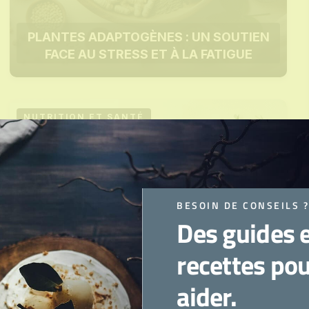
PLANTES ADAPTOGÈNES : UN SOUTIEN
FACE AU STRESS ET À LA FATIGUE
NUTRITION ET SANTÉ
21 NOVEMBRE 2025
BESOIN DE CONSEILS 
Des guides 
recettes po
aider.