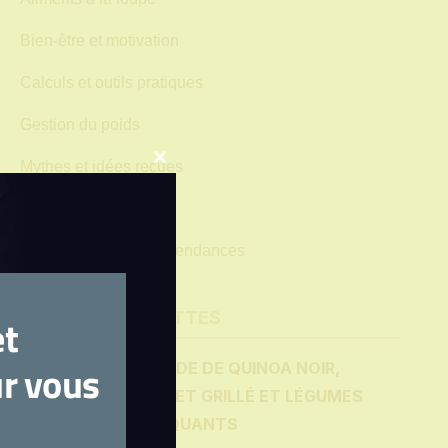
Bien-être et motivation
Calculs et outils pratiques
Gestion du poids
Mythes et idées reçues
Close
this
Nutrition et santé
module
Revue de produits et tendances
?
DERNIÈRES RECETTES
et
ur vous
SALADE DE QUINOA NOIR,
POULET GRILLÉ ET LÉGUMES
CROQUANTS