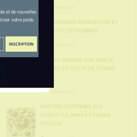
7 novembre 2025
és et de nouvelles
iser votre poids.
CHIA PUDDING SAVEUR CHAI ET
COMPOTE DE POMMES
INSCRIPTION
7 novembre 2025
SORBET MAISON AUX FRUITS
ROUGES ET ZESTE DE CITRON
VERT
7 novembre 2025
MUFFINS PROTÉINÉS AUX
CAROTTES, NOIX ET ÉPICES
DOUCES