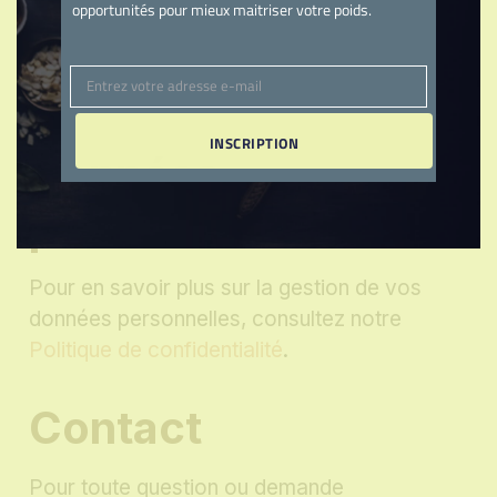
éventuelles.
opportunités pour mieux maitriser votre poids.
Les utilisateurs sont invités à signaler toute
inexactitude via l’adresse email :
Entrez votre adresse e-mail
contact@recettessurmesure.fr
.
Email
INSCRIPTION
Données
personnelles
Pour en savoir plus sur la gestion de vos
données personnelles, consultez notre
Politique de confidentialité
.
Contact
Pour toute question ou demande