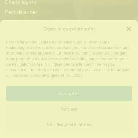
Dîners légers
Petit-déjeuner
Informations
Gérer le consentement
Pour offrir les meilleures expériences, nous utilisons des
Mon compte
technologies telles que les cookies pour stocker et/ou accéder aux
informations des appareils. Le fait de consentir à ces technologies
Contact
nous permettra de traiter des données telles que le comportement
de navigation ou les ID uniques sur ce site. Le fait de ne pas
Foire aux questions
consentir ou de retirer son consentement peut avoir un effet négatif
Politique de cookies
sur certaines caractéristiques et fonctions.
Conditions générales de vente
Accepter
Refuser
Tous droits réservés © 2024 Recettes sur
mesure
Voir les préférences
Mentions légales
Politique de confidentialité