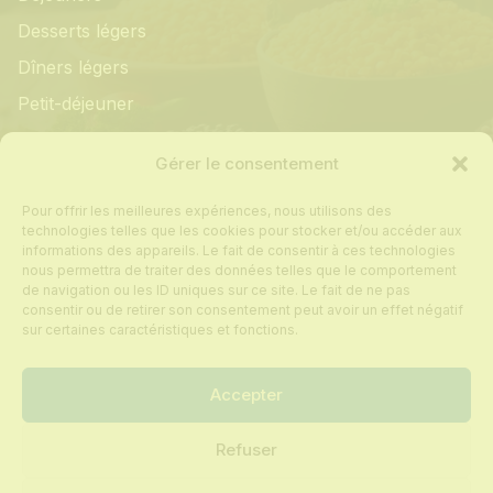
Desserts légers
Dîners légers
Petit-déjeuner
Informations
Gérer le consentement
Pour offrir les meilleures expériences, nous utilisons des
Mon compte
technologies telles que les cookies pour stocker et/ou accéder aux
informations des appareils. Le fait de consentir à ces technologies
Contact
nous permettra de traiter des données telles que le comportement
de navigation ou les ID uniques sur ce site. Le fait de ne pas
Foire aux questions
consentir ou de retirer son consentement peut avoir un effet négatif
Politique de cookies
sur certaines caractéristiques et fonctions.
Conditions générales de vente
Accepter
Refuser
Tous droits réservés © 2024 Recettes sur