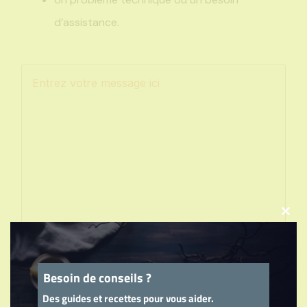
d’assistance.
Clo
this
mod
Besoin de conseils ?
Des guides et recettes pour vous aider.