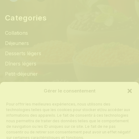
Categories
Collations
Déjeuners
Desserts légers
Dîners légers
Petit-déjeuner
Informations
Gérer le consentement
Pour offrir les meilleures expériences, nous utilisons des
Mon compte
technologies telles que les cookies pour stocker et/ou accéder aux
informations des appareils. Le fait de consentir à ces technologies
Contact
nous permettra de traiter des données telles que le comportement
de navigation ou les ID uniques sur ce site. Le fait de ne pas
Foire aux questions
consentir ou de retirer son consentement peut avoir un effet négatif
Politique de cookies
sur certaines caractéristiques et fonctions.