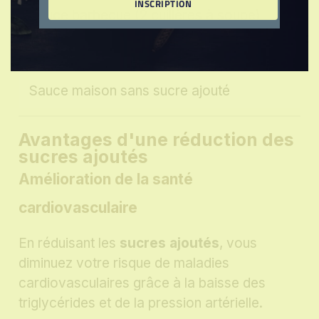
INSCRIPTION
Sauce barbecue (2 cuillères à soupe)
12
Sauce maison sans sucre ajouté
Avantages d'une réduction des
sucres ajoutés
Amélioration de la santé
cardiovasculaire
En réduisant les
sucres ajoutés
, vous
diminuez votre risque de maladies
cardiovasculaires grâce à la baisse des
triglycérides et de la pression artérielle.