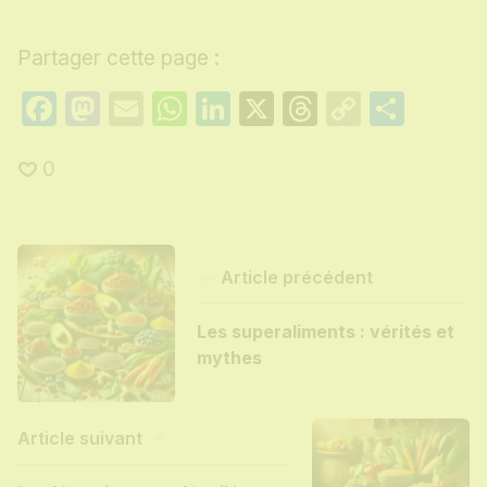
Partager cette page :
Facebook
Mastodon
Email
WhatsApp
LinkedIn
X
Threads
Copy
Part
Link
0
Article précédent
Les superaliments : vérités et
mythes
Article suivant