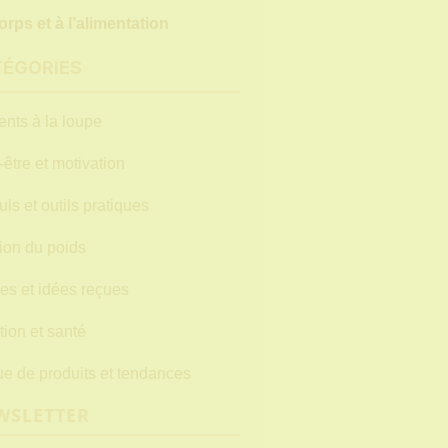
orps et à l’alimentation
TÉGORIES
ents à la loupe
-être et motivation
uls et outils pratiques
ion du poids
es et idées reçues
tion et santé
e de produits et tendances
WSLETTER