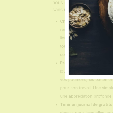
nous concentrer sur ce que 
sans relâche.
Changer de perspective :
remerciez-les de vous perm
lieu de vous plaindre de vo
toucher, à nourrir. Se conce
corps peut changer votre p
Pratiquer la pleine consci
jour pour ressentir votre co
vos poumons, les battemen
pour son travail. Une simpl
une appréciation profonde.
Tenir un journal de gratitu
choses pour lesquelles vou