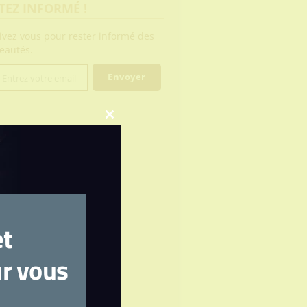
TEZ INFORMÉ !
rivez vous pour rester informé des
eautés.
Envoyer
Entrez votre email
l
Close
this
module
?
et
ur vous