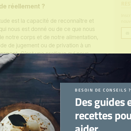
RES
ude réellement ?
Insc
ude est la capacité de reconnaître et
nouv
 qui nous est donné ou de ce que nous
de notre corps et de notre alimentation,
Votre
ode de jugement ou de privation à un
emai
espect. C’est une pratique qui nous
t et nous aide à voir la beauté et la
ions auparavant que des défauts.
de envers votre corps
BESOIN DE CONSEILS 
Des guides 
etiennent un dialogue interne sévère
 focalisons sur ce que nous n’aimons
recettes po
perçues, ou sur ce que notre corps ne
aider.
 nous invite à inverser cette tendance, à