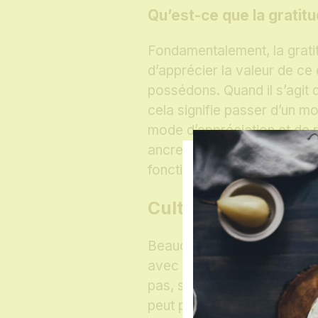
Qu’est-ce que la gratit
Fondamentalement, la gratit
d’apprécier la valeur de ce
possédons. Quand il s’agit 
cela signifie passer d’un m
mode d’appréciation et de r
ancre dans le moment présen
fonction là où nous ne voy
Cultiver la gratitu
Beaucoup d’entre nous entr
avec leur corps. Nous nous
pas, sur les imperfections 
peut pas faire. La gratitude