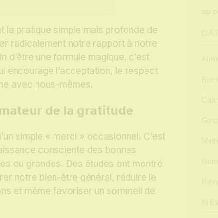
au c
t la pratique simple mais profonde de
CA
er radicalement notre rapport à notre
oin d’être une formule magique, c’est
Alim
i encourage l’acceptation, le respect
Bien
eine avec nous-mêmes.
Calc
mateur de la gratitude
Gest
u’un simple « merci » occasionnel. C’est
Myth
nnaissance consciente des bonnes
Nutri
ites ou grandes. Des études ont montré
rer notre bien-être général, réduire le
Revu
ions et même favoriser un sommeil de
NE