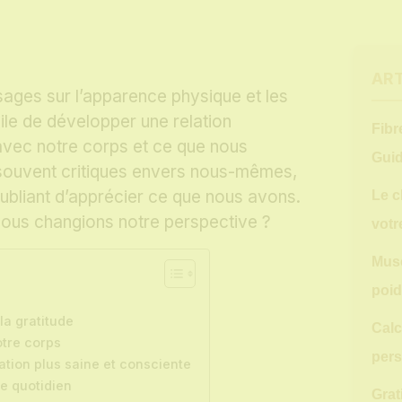
ART
ges sur l’apparence physique et les
cile de développer une relation
Fibr
avec notre corps et ce que nous
Guid
uvent critiques envers nous-mêmes,
oubliant d’apprécier ce que nous avons.
Le c
 nous changions notre perspective ?
votr
Musc
poid
la gratitude
Calc
otre corps
pers
ation plus saine et consciente
re quotidien
Grat