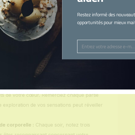
notre corps fait pour nous chaque jour,
Restez informé des nouveaut
opportunités pour mieux maitr
Plutôt que de critiquer vos cuisses,
ettre de marcher, de danser, de courir. Au
s mains, appréciez leur capacité à créer, à
Entrez votre adresse e-mail
Email
ntrer sur les fonctions positives de votre
erception.
ence corporelle :
Prenez un moment chaque
rps. Sentez vos pieds sur le sol, l’air dans
ts de votre cœur. Remerciez chaque partie
e exploration de vos sensations peut réveiller
de corporelle :
Chaque soir, notez trois
s êtes reconnaissant concernant votre