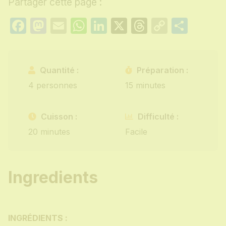
Partager cette page :
Facebook
Mastodon
Email
WhatsApp
LinkedIn
X
Threads
Copy
Part
Link
Quantité :
Préparation :
4 personnes
15 minutes
Cuisson :
Difficulté :
20 minutes
Facile
Ingredients
INGRÉDIENTS :