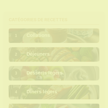
CATÉGORIES DE RECETTES
Collations
1
Déjeuners
2
Desserts légers
3
Dîners légers
4