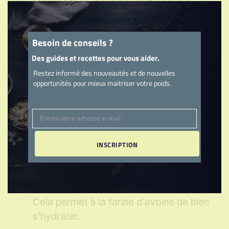
Clo
this
Ajoutez les œufs, le lait végétal et l’eau.
mod
Fouettez énergiquement jusqu’à obtenir
Besoin de conseils ?
une pâte lisse et homogène, sans
Des guides et recettes pour vous aider.
grumeaux.
Restez informé des nouveautés et de nouvelles
opportunités pour mieux maitriser votre poids.
Marquer comme terminé
Entrez votre adresse e-mail
Email
Laisser reposer la pâte
INSCRIPTION
Couvrez le bol d’un torchon propre et
laissez la pâte reposer à température
ambiante pendant au moins 15 minutes.
Cela permet à la farine d’avoine de bien
s’hydrater.