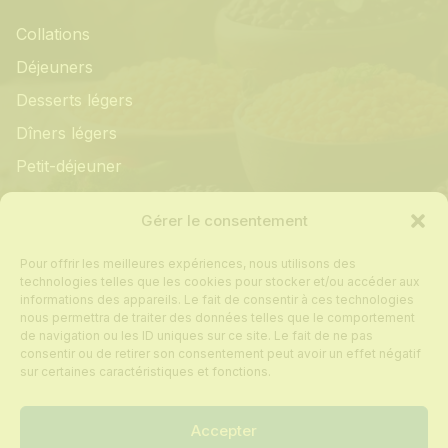
Collations
Déjeuners
Desserts légers
Dîners légers
Petit-déjeuner
Informations
Gérer le consentement
Pour offrir les meilleures expériences, nous utilisons des
Mon compte
technologies telles que les cookies pour stocker et/ou accéder aux
informations des appareils. Le fait de consentir à ces technologies
Contact
nous permettra de traiter des données telles que le comportement
de navigation ou les ID uniques sur ce site. Le fait de ne pas
Foire aux questions
consentir ou de retirer son consentement peut avoir un effet négatif
Politique de cookies
sur certaines caractéristiques et fonctions.
Conditions générales de vente
Accepter