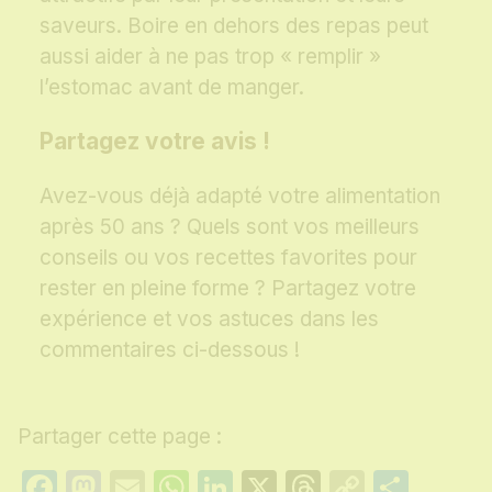
saveurs. Boire en dehors des repas peut
aussi aider à ne pas trop « remplir »
l’estomac avant de manger.
Partagez votre avis !
Avez-vous déjà adapté votre alimentation
après 50 ans ? Quels sont vos meilleurs
conseils ou vos recettes favorites pour
rester en pleine forme ? Partagez votre
expérience et vos astuces dans les
commentaires ci-dessous !
Partager cette page :
Facebook
Mastodon
Email
WhatsApp
LinkedIn
X
Threads
Copy
Part