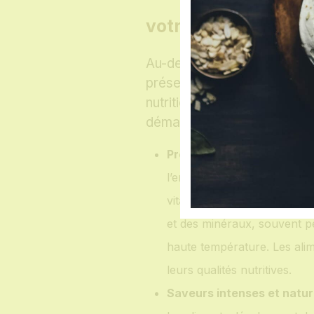
votre santé et vos 
Au-delà de son caractère sa
présente de multiples atouts
nutritionnel. C’est une tech
démarche de cuisine saine e
Préservation optimale des
l’environnement fermé limite
vitamines hydrosolubles (co
et des minéraux, souvent pe
haute température. Les alim
leurs qualités nutritives.
Saveurs intenses et nature