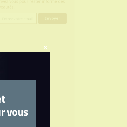
rivez vous pour rester informé des
eautés.
Envoyer
Entrez votre email
e
l
Close
this
module
?
et
ur vous