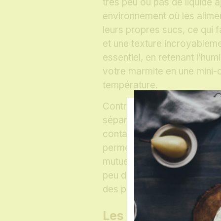
très peu ou pas de liquide a
environnement où les alimen
leurs propres sucs, ce qui
et une texture incroyableme
essentiel, en retenant l’humi
votre marmite en une mini-
température.
Contrairement à une cuisson
séparée des aliments, ici, l
contact avec le peu de liqui
permet aux saveurs de se mé
mutuellement. C’est une mé
peu de patience, mais le rés
des plats riches en goût et 
Les avantages de la