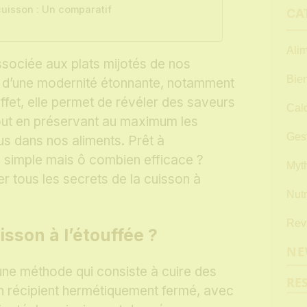
cuisson : Un comparatif
CA
Alim
sociée aux plats mijotés de nos
Bien
t d’une modernité étonnante, notamment
effet, elle permet de révéler des saveurs
Calc
out en préservant au maximum les
Gest
s dans nos aliments. Prêt à
e simple mais ô combien efficace ?
Myth
er tous les secrets de la cuisson à
Nutr
Revu
isson à l’étouffée ?
NE
 une méthode qui consiste à cuire des
RE
un récipient hermétiquement fermé, avec