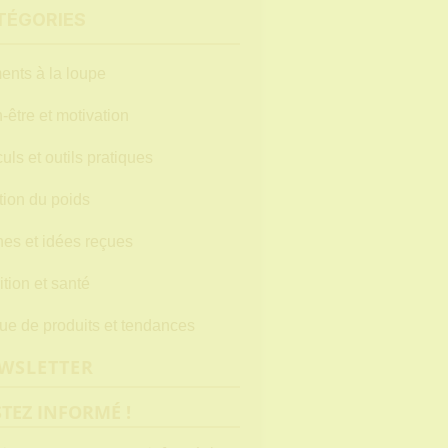
TÉGORIES
ents à la loupe
-être et motivation
uls et outils pratiques
ion du poids
es et idées reçues
ition et santé
e de produits et tendances
WSLETTER
STEZ INFORMÉ !