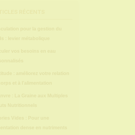
TICLES RÉCENTS
culation pour la gestion du
s : levier métabolique
culer vos besoins en eau
sonnalisés
itude : améliorez votre relation
orps et à l’alimentation
nvre : La Graine aux Multiples
uts Nutritionnels
ories Vides : Pour une
mentation dense en nutriments