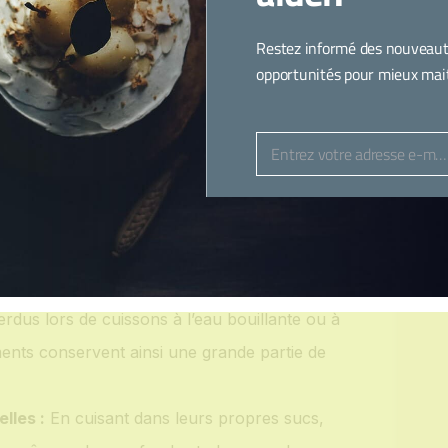
papilles
Restez informé des nouveaut
opportunités pour mieux maitr
voureux, la cuisson à l’étouffée
, en particulier du point de vue
nique qui s’inscrit parfaitement dans une
Entrez votre adresse e-mail
Email
t équilibrée.
 nutriments :
La cuisson douce et
nt l’évaporation et la dégradation des
mme la vitamine C et certaines vitamines B)
rdus lors de cuissons à l’eau bouillante ou à
ents conservent ainsi une grande partie de
lles :
En cuisant dans leurs propres sucs,