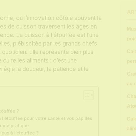
AR
nomie, où l’innovation côtoie souvent la
ques de cuisson traversent les âges en
Mus
ence. La cuisson à l’étouffée est l’une
poid
es, plébiscitée par les grands chefs
quotidien. Elle représente bien plus
Cal
 cuire les aliments : c’est une
per
vilégie la douceur, la patience et le
Grat
au c
Cha
Ato
touffée ?
l’étouffée pour votre santé et vos papilles
Cal
 Guide pratique
ali
ieux à l’étouffée ?