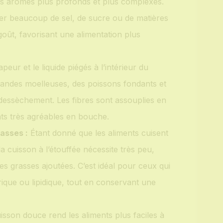
es arômes plus profonds et plus complexes.
uter beaucoup de sel, de sucre ou de matières
oût, favorisant une alimentation plus
peur et le liquide piégés à l’intérieur du
viandes moelleuses, des poissons fondants et
dessèchement. Les fibres sont assouplies en
nts très agréables en bouche.
asses :
Étant donné que les aliments cuisent
a cuisson à l’étouffée nécessite très peu,
es grasses ajoutées. C’est idéal pour ceux qui
rique ou lipidique, tout en conservant une
isson douce rend les aliments plus faciles à