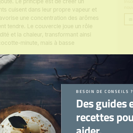
jouté. Le principe est de créer un
Insc
nouv
ts cuisent dans leur propre vapeur et
 favorise une concentration des arômes
Votr
nt tendre. Le couvercle joue un rôle
emai
dité et la chaleur, transformant ainsi
cocotte-minute, mais à basse
 à la vapeur classique où l’eau est
es ingrédients sont directement en
de et la vapeur qu’ils dégagent. Cela
langer et de s’intensifier
BESOIN DE CONSEILS 
thode de cuisson lente qui demande un
Des guides 
ultat en vaut toujours la peine, offrant
recettes po
d’une tendreté inégalée.
aider.
 cuisson à l’étouffée pour