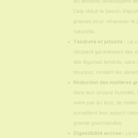
les aliments développent d
Cela réduit le besoin d’ajo
grasses pour rehausser le g
naturelle.
Tendreté et jutosité :
La va
récipient garantissent des 
des légumes tendres, sans 
douceur, rendant les alime
Réduction des matières gr
dans leur propre humidité, l
voire pas du tout, de matièr
surveillent leur apport calo
grande gourmandise.
Digestibilité accrue :
La cu