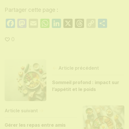
Partager cette page :
Facebook
Mastodon
Email
WhatsApp
LinkedIn
X
Threads
Copy
Part
Link
0
Article précédent
Sommeil profond : impact sur
l’appétit et le poids
Article suivant
Gérer les repas entre amis