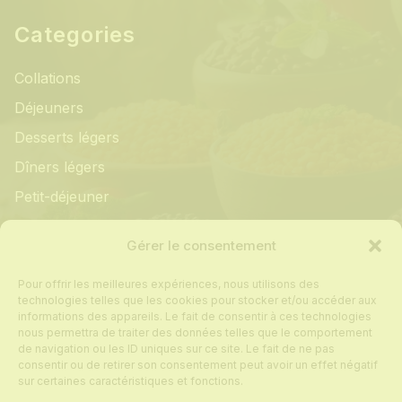
Categories
Collations
Déjeuners
Desserts légers
Dîners légers
Petit-déjeuner
Informations
Gérer le consentement
Pour offrir les meilleures expériences, nous utilisons des
Mon compte
technologies telles que les cookies pour stocker et/ou accéder aux
informations des appareils. Le fait de consentir à ces technologies
Contact
nous permettra de traiter des données telles que le comportement
de navigation ou les ID uniques sur ce site. Le fait de ne pas
Foire aux questions
consentir ou de retirer son consentement peut avoir un effet négatif
Politique de cookies
sur certaines caractéristiques et fonctions.