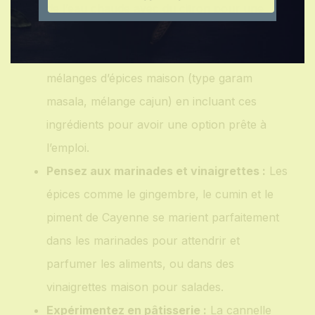
de l’eau chaude avec du citron pour une
boisson rafraîchissante.
Créez vos propres mélanges :
Préparez des
mélanges d’épices maison (type garam
masala, mélange cajun) en incluant ces
ingrédients pour avoir une option prête à
l’emploi.
Pensez aux marinades et vinaigrettes :
Les
épices comme le gingembre, le cumin et le
piment de Cayenne se marient parfaitement
dans les marinades pour attendrir et
parfumer les aliments, ou dans des
vinaigrettes maison pour salades.
Expérimentez en pâtisserie :
La cannelle