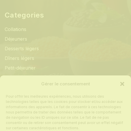
Categories
Collations
Déjeuners
Desserts légers
Dîners légers
Petit-déjeuner
Informations
Gérer le consentement
Pour offrir les meilleures expériences, nous utilisons des
Mon compte
technologies telles que les cookies pour stocker et/ou accéder aux
informations des appareils. Le fait de consentir à ces technologies
Contact
nous permettra de traiter des données telles que le comportement
de navigation ou les ID uniques sur ce site. Le fait de ne pas
Foire aux questions
consentir ou de retirer son consentement peut avoir un effet négatif
Politique de cookies
sur certaines caractéristiques et fonctions.