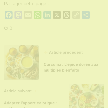
Partager cette page :
Facebook
Mastodon
Email
WhatsApp
LinkedIn
X
Threads
Copy
Part
Link
0
Article précédent
Curcuma : L’épice dorée aux
multiples bienfaits
Article suivant
Adapter l’apport calorique :