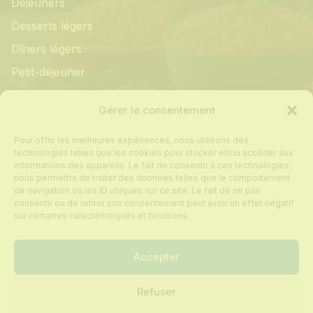
Déjeuners
Desserts légers
Dîners légers
Petit-déjeuner
Informations
Gérer le consentement
Pour offrir les meilleures expériences, nous utilisons des
Mon compte
technologies telles que les cookies pour stocker et/ou accéder aux
informations des appareils. Le fait de consentir à ces technologies
Contact
nous permettra de traiter des données telles que le comportement
de navigation ou les ID uniques sur ce site. Le fait de ne pas
Foire aux questions
consentir ou de retirer son consentement peut avoir un effet négatif
Politique de cookies
sur certaines caractéristiques et fonctions.
Conditions générales de vente
Accepter
Refuser
Tous droits réservés © 2024 Recettes sur