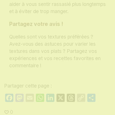
aider à vous sentir rassasié plus longtemps
et à éviter de trop manger.
Partagez votre avis !
Quelles sont vos textures préférées ?
Avez-vous des astuces pour varier les
textures dans vos plats ? Partagez vos
expériences et vos recettes favorites en
commentaire !
Partager cette page :
Facebook
Mastodon
Email
WhatsApp
LinkedIn
X
Threads
Copy
Part
Link
0