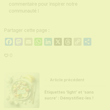
commentaire pour inspirer notre
communauté !
Partager cette page :
Facebook
Mastodon
Email
WhatsApp
LinkedIn
X
Threads
Copy
Part
Link
0
Article précédent
Étiquettes ‘light’ et ‘sans
sucre’ : Démystifiez-les !