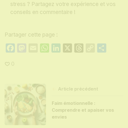
stress ? Partagez votre expérience et vos
conseils en commentaire !
Partager cette page :
Facebook
Mastodon
Email
WhatsApp
LinkedIn
X
Threads
Copy
Part
Link
0
Article précédent
Faim émotionnelle :
Comprendre et apaiser vos
envies