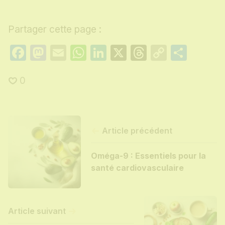
Partager cette page :
Facebook
Mastodon
Email
WhatsApp
LinkedIn
X
Threads
Copy
Part
Link
0
Article précédent
Oméga-9 : Essentiels pour la
santé cardiovasculaire
Article suivant