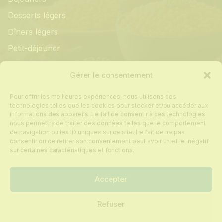
Desserts légers
Dîners légers
Petit-déjeuner
Informations
Gérer le consentement
Pour offrir les meilleures expériences, nous utilisons des
Mon compte
technologies telles que les cookies pour stocker et/ou accéder aux
informations des appareils. Le fait de consentir à ces technologies
Contact
nous permettra de traiter des données telles que le comportement
de navigation ou les ID uniques sur ce site. Le fait de ne pas
Foire aux questions
consentir ou de retirer son consentement peut avoir un effet négatif
Politique de cookies
sur certaines caractéristiques et fonctions.
Conditions générales de vente
Accepter
Refuser
Tous droits réservés © 2024 Recettes sur