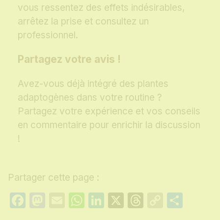
vous ressentez des effets indésirables,
arrêtez la prise et consultez un
professionnel.
Partagez votre avis !
Avez-vous déjà intégré des plantes
adaptogènes dans votre routine ?
Partagez votre expérience et vos conseils
en commentaire pour enrichir la discussion
!
Partager cette page :
Facebook
Mastodon
Email
WhatsApp
LinkedIn
X
Threads
Copy
Part
Link