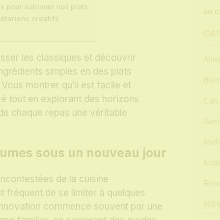
es pour sublimer vos plats
au c
étariens créatifs
CA
ser les classiques et découvrir
Alim
grédients simples en des plats
Bien
 Vous montrer qu’il est facile et
ré tout en explorant des horizons
Calc
t de chaque repas une véritable
Gest
Myth
gumes sous un nouveau jour
Nutri
incontestées de la cuisine
Revu
st fréquent de se limiter à quelques
NE
L’innovation commence souvent par une