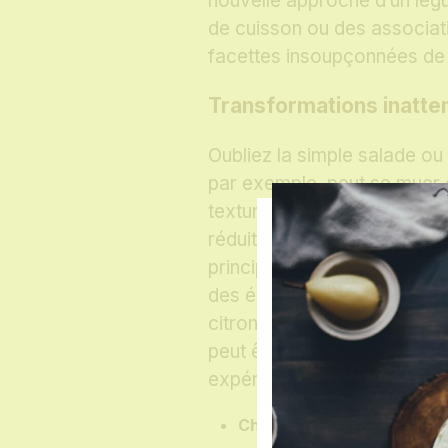
nouvelle approche d’un lég
de cuisson ou des associati
facettes insoupçonnées de 
Transformations inatte
Oubliez la simple salade ou 
par exemple, peut se muer en
texture dense et une saveu
réduites à un rôle d’accom
principal sublime lorsqu’ell
des épices comme le cumin 
citron. L’aubergine, habitue
peut être fumée puis rédui
expérience gustative intens
Chou-fleur rôti au paprik