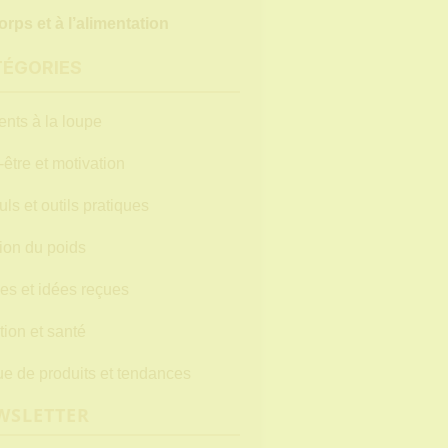
orps et à l’alimentation
TÉGORIES
ents à la loupe
-être et motivation
uls et outils pratiques
ion du poids
es et idées reçues
tion et santé
e de produits et tendances
WSLETTER