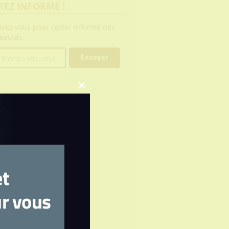
TEZ INFORMÉ !
rivez vous pour rester informé des
eautés.
Envoyer
Entrez votre email
l
Close
this
module
?
et
ur vous