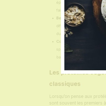
épaisses, badigeonnez d’huil
faites rôtir jusqu’à ce qu’il 
Betteraves multicolores c
différentes couleurs à bass
du thym pour une douceur 
Courge spaghetti façon c
spaghetti comme base de n
base de noix de cajou, de 
Les protéines végét
classiques
Lorsqu’on pense aux protéine
sont souvent les premiers à 