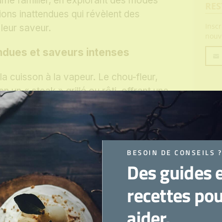
ume familier, en explorant des modes
RES
ons inattendues qui révèlent des
Insc
leur saveur.
nouv
ndues et saveurs intenses
Votre
la cuisson à la vapeur. Le chou-fleur,
emai
 un « steak » grillé ou rôti, offrant une
r caramélisée. Les carottes, souvent
pagnement, peuvent devenir un plat
es sont rôties lentement avec du miel,
et la coriandre, et une touche de
BESOIN DE CONSEILS 
llement préparée en caviar ou en gratin,
Des guides 
te en purée crémeuse pour une
recettes po
e.
aider.
a fumé
: Coupez le chou-fleur en tranches