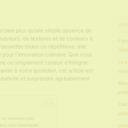
ART
t bien plus qu’une simple absence de
 saveurs, de textures et de couleurs à
Fibr
’assiettes fades ou répétitives, elle
Guid
ité pour l’innovation culinaire. Que vous
mé ou simplement curieux d’intégrer
Le c
nde à votre quotidien, cet article est
votr
réativité et surprendre agréablement
Musc
poid
Calc
pers
 un nouveau jour
delà des classiques
Grat