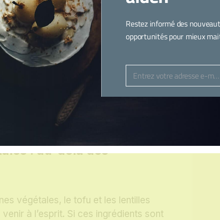
e d’olive, paprika fumé, ail en poudre et
soit tendre et doré.
Restez informé des nouveaut
opportunités pour mieux maitr
onfites
: Faites cuire des betteraves de
e température avec du vinaigre balsamique et
terreuse et complexe.
Entrez votre adresse e-mail
Email
arbonara
: Utilisez la chair de la courge
ouilles, agrémentée d’une sauce crémeuse à
levure maltée et de champignons fumés.
ales : au-delà des
s végétales, le tofu et les lentilles
venir à l’esprit. Si ces ingrédients sont