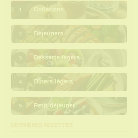
Collations
1
Déjeuners
2
Desserts légers
3
Dîners légers
4
Petit-déjeuner
5
DERNIÈRES RECETTES