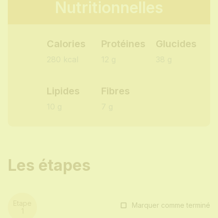
Nutritionnelles
Calories
Protéines
Glucides
280 kcal
12 g
38 g
Lipides
Fibres
10 g
7 g
Les étapes
Marquer comme terminé