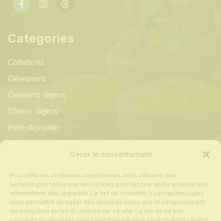
Categories
Collations
Déjeuners
Desserts légers
Dîners légers
Petit-déjeuner
Informations
Gérer le consentement
Pour offrir les meilleures expériences, nous utilisons des
Mon compte
technologies telles que les cookies pour stocker et/ou accéder aux
informations des appareils. Le fait de consentir à ces technologies
Contact
nous permettra de traiter des données telles que le comportement
de navigation ou les ID uniques sur ce site. Le fait de ne pas
Foire aux questions
consentir ou de retirer son consentement peut avoir un effet négatif