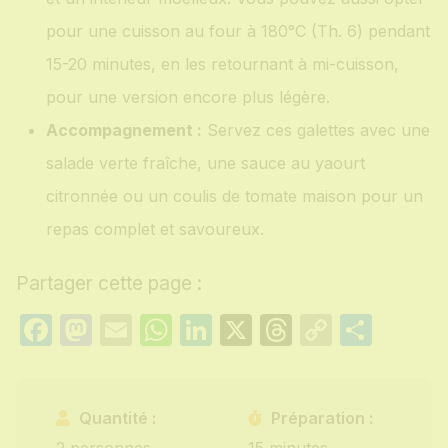
pour une cuisson au four à 180°C (Th. 6) pendant
15-20 minutes, en les retournant à mi-cuisson,
pour une version encore plus légère.
Accompagnement :
Servez ces galettes avec une
salade verte fraîche, une sauce au yaourt
citronnée ou un coulis de tomate maison pour un
repas complet et savoureux.
Partager cette page :
Facebook
Mastodon
Email
WhatsApp
LinkedIn
X
Threads
Copy
Part
Link
Quantité :
Préparation :