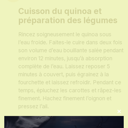
Cuisson du quinoa et
préparation des légumes
Rincez soigneusement le quinoa sous
l’eau froide. Faites-le cuire dans deux fois
son volume d’eau bouillante salée pendant
environ 12 minutes, jusqu’à absorption
complète de l’eau. Laissez reposer 5
minutes à couvert, puis égrainez à la
fourchette et laissez refroidir. Pendant ce
temps, épluchez les carottes et râpez-les
finement. Hachez finement l’oignon et
pressez l’ail.
Clo
this
Marquer comme terminé