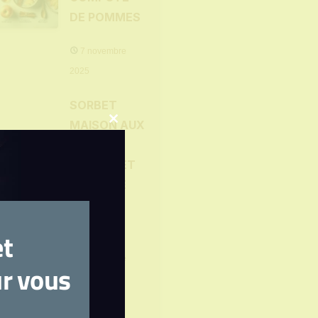
DE POMMES
7 novembre
2025
SORBET
MAISON AUX
Close
FRUITS
this
ROUGES ET
module
ZESTE DE
CITRON
?
VERT
et
7 novembre
ur vous
2025
MUFFINS