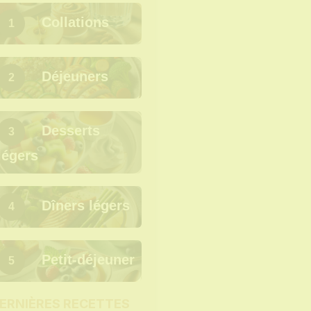
Collations
1
Déjeuners
2
Desserts
3
légers
Dîners légers
4
Petit-déjeuner
5
ERNIÈRES RECETTES