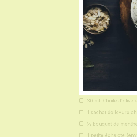
Ingredients
INGRÉDIENTS :
2 courgettes moyenn
150 g de farine de bl
3 œufs
100 ml de lait écrémé
30 ml d'huile d'olive 
1 sachet de levure ch
½ bouquet de menthe 
1 petite échalote (env