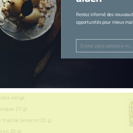
Restez informé des nouveaut
opportunités pour mieux maitr
Entrez votre adresse e-mail
Email
es (environ 400 g)
é semi-complète
extra vierge
imique (11 g)
fraîche (environ 20 g)
iron 30 g)