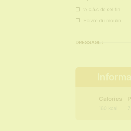
½ c.à.c de sel fin
Poivre du moulin
DRESSAGE :
Informa
Calories
P
180 kcal
7