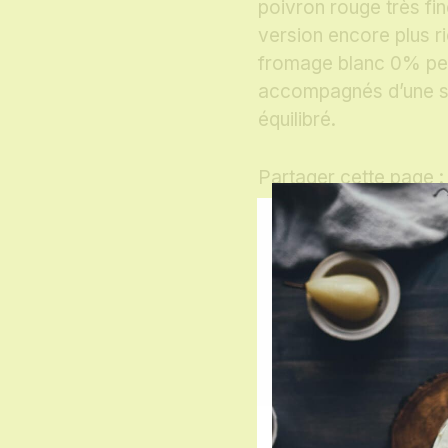
poivron rouge très fi
version encore plus ri
fromage blanc 0% peut
accompagnés d’une sa
équilibré.
Partager cette page :
Facebook
Mastod
Emai
W
Quantité :
P
6
:
personnes
2