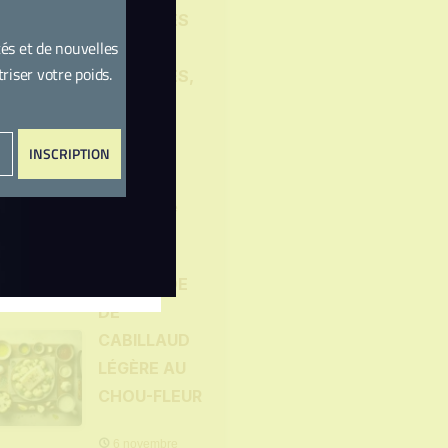
PROTÉINÉS
és et de nouvelles
AUX
iser votre poids.
CAROTTES,
NOIX ET
ÉPICES
INSCRIPTION
DOUCES
6 novembre
2025
BRANDADE
DE
CABILLAUD
LÉGÈRE AU
CHOU-FLEUR
6 novembre