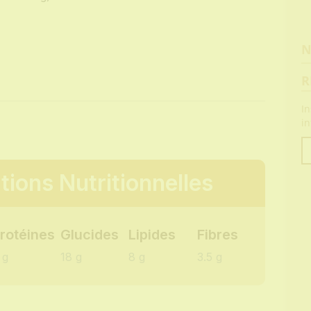
N
R
In
i
Vo
tions Nutritionnelles
em
rotéines
Glucides
Lipides
Fibres
 g
18 g
8 g
3.5 g