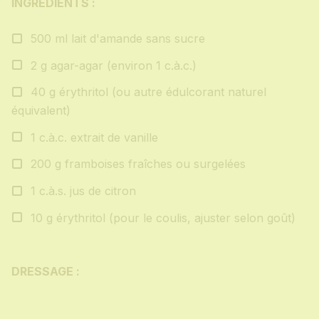
INGRÉDIENTS :
500 ml lait d'amande sans sucre
2 g agar-agar (environ 1 c.à.c.)
40 g érythritol (ou autre édulcorant naturel
équivalent)
1 c.à.c. extrait de vanille
200 g framboises fraîches ou surgelées
1 c.à.s. jus de citron
10 g érythritol (pour le coulis, ajuster selon goût)
DRESSAGE :