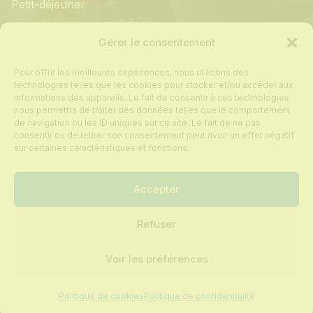
Petit-déjeuner
Informations
Gérer le consentement
Pour offrir les meilleures expériences, nous utilisons des
Mon compte
technologies telles que les cookies pour stocker et/ou accéder aux
informations des appareils. Le fait de consentir à ces technologies
Contact
nous permettra de traiter des données telles que le comportement
de navigation ou les ID uniques sur ce site. Le fait de ne pas
Foire aux questions
consentir ou de retirer son consentement peut avoir un effet négatif
Politique de cookies
sur certaines caractéristiques et fonctions.
Conditions générales de vente
Accepter
Refuser
Tous droits réservés © 2024 Recettes sur
mesure
Voir les préférences
Mentions légales
Politique de confidentialité
Politique de cookies
Politique de confidentialité