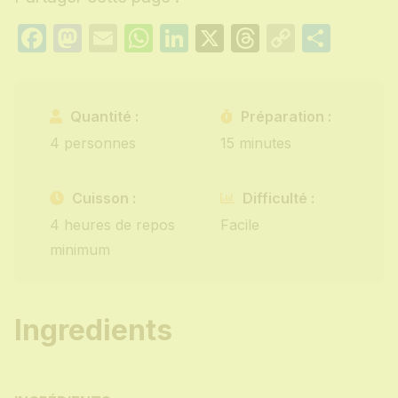
Facebook
Mastodon
Email
WhatsApp
LinkedIn
X
Threads
Copy
Part
Link
Quantité :
Préparation :
4 personnes
15 minutes
Cuisson :
Difficulté :
4 heures de repos
Facile
minimum
Ingredients