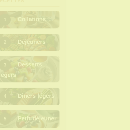
ECETTES
Collations
1
Déjeuners
2
Desserts
3
légers
Dîners légers
4
Petit-déjeuner
5