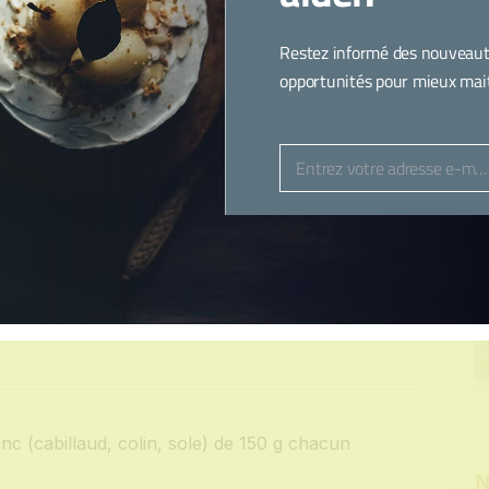
on
l
hatsApp
LinkedIn
X
Threads
Copy
Partager
Link
Restez informé des nouveaut
opportunités pour mieux maitr
réparation
Cuisson :
Difficulté :
Entrez votre adresse e-mail
15-20
Facile
Email
minutes
5 minutes
anc (cabillaud, colin, sole) de 150 g chacun
N