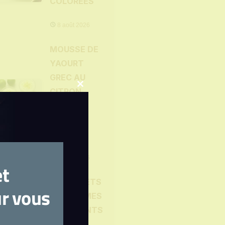
COLORÉES
8 août 2026
MOUSSE DE
YAOURT
GREC AU
CITRON
Close
this
VERT ET
module
ZESTES
CONFITS
?
7 août 2026
et
BÂTONNETS
ur vous
DE LÉGUMES
CROQUANTS
ET