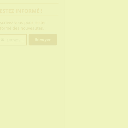
ESTEZ INFORMÉ !
nscrivez vous pour rester
nformé des nouveautés.
Envoyer
Entrez votre email
tre
mail