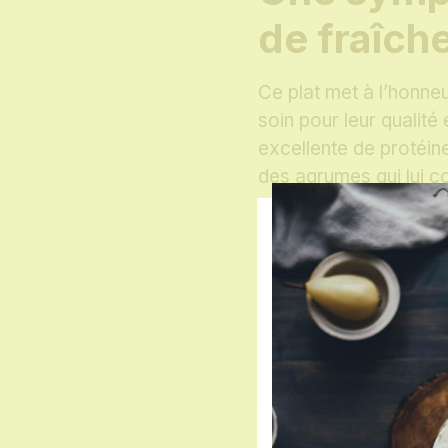
de fraîch
Ce plat met à l’honne
soin pour leur qualité
excellente de protéine
des agrumes qui lui c
Les légumes croquants,
apportent une touche 
vitamines, tout en co
relevé par des herbes 
vos papilles.
Partager cette page :