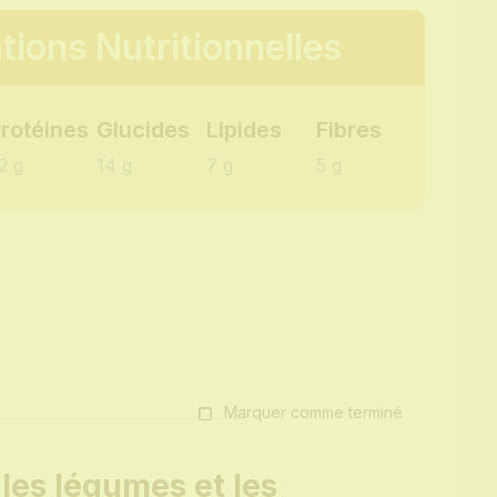
tions Nutritionnelles
rotéines
Glucides
Lipides
Fibres
2 g
14 g
7 g
5 g
Marquer comme terminé
les légumes et les