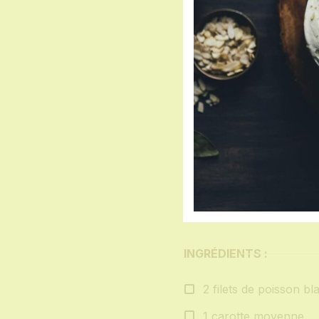
Facebook
Mastod
Emai
W
Quantité :
P
2
:
personnes
1
Ingredients
INGRÉDIENTS :
2 filets de poisson bl
1 carotte moyenne