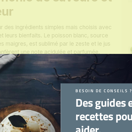
eur
ur des ingrédients simples mais choisis avec
 et leurs bienfaits. Le poisson blanc, source
s maigres, est sublimé par le zeste et le jus
onfèrent une note acidulée et parfumée.
 tels que la carotte et la courgette,
de couleur, des fibres essentielles et des
nservant leur légère mâche. L’ensemble est
BESOIN DE CONSEILS 
fraîches, créant un équilibre parfait pour
Des guides 
recettes po
aider.