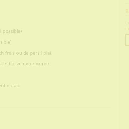
R
I
i
i possible)
sible)
Vo
e
h frais ou de persil plat
ile d'olive extra vierge
ent moulu