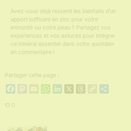
Avez-vous déjà ressenti les bienfaits d’un
apport suffisant en zinc pour votre
immunité ou votre peau ? Partagez vos
expériences et vos astuces pour intégrer
ce minéral essentiel dans votre quotidien
en commentaire !
Partager cette page :
Facebook
Mastodon
Email
WhatsApp
LinkedIn
X
Threads
Copy
Part
Link
0