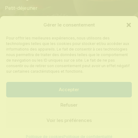
Petit-déjeuner
Informations
Gérer le consentement
Pour offrir les meilleures expériences, nous utilisons des
Mon compte
technologies telles que les cookies pour stocker et/ou accéder aux
informations des appareils. Le fait de consentir à ces technologies
Contact
nous permettra de traiter des données telles que le comportement
de navigation ou les ID uniques sur ce site. Le fait de ne pas
Foire aux questions
consentir ou de retirer son consentement peut avoir un effet négatif
Politique de cookies
sur certaines caractéristiques et fonctions.
Conditions générales de vente
Accepter
Refuser
Tous droits réservés © 2024 Recettes sur
mesure
Voir les préférences
Mentions légales
Politique de confidentialité
Politique de cookies
Politique de confidentialité