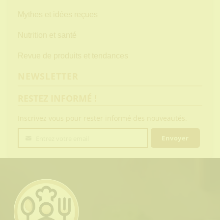
Mythes et idées reçues
Nutrition et santé
Revue de produits et tendances
NEWSLETTER
RESTEZ INFORMÉ !
Inscrivez vous pour rester informé des nouveautés.
Envoyer
Entrez votre email
Votre
email