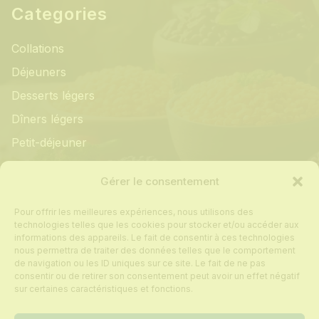
Categories
Collations
Déjeuners
Desserts légers
Dîners légers
Petit-déjeuner
Informations
Gérer le consentement
Pour offrir les meilleures expériences, nous utilisons des
Mon compte
technologies telles que les cookies pour stocker et/ou accéder aux
informations des appareils. Le fait de consentir à ces technologies
Contact
nous permettra de traiter des données telles que le comportement
de navigation ou les ID uniques sur ce site. Le fait de ne pas
Foire aux questions
consentir ou de retirer son consentement peut avoir un effet négatif
Politique de cookies
sur certaines caractéristiques et fonctions.
Conditions générales de vente