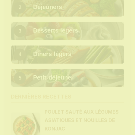
Déjeuners
2
Desserts légers
3
Dîners légers
4
Petit-déjeuner
5
DERNIÈRES RECETTES
POULET SAUTÉ AUX LÉGUMES
ASIATIQUES ET NOUILLES DE
KONJAC