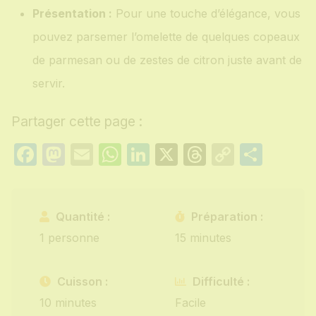
Présentation :
Pour une touche d’élégance, vous
pouvez parsemer l’omelette de quelques copeaux
de parmesan ou de zestes de citron juste avant de
servir.
Partager cette page :
Facebook
Mastodon
Email
WhatsApp
LinkedIn
X
Threads
Copy
Part
Link
Quantité :
Préparation :
1 personne
15 minutes
Cuisson :
Difficulté :
10 minutes
Facile