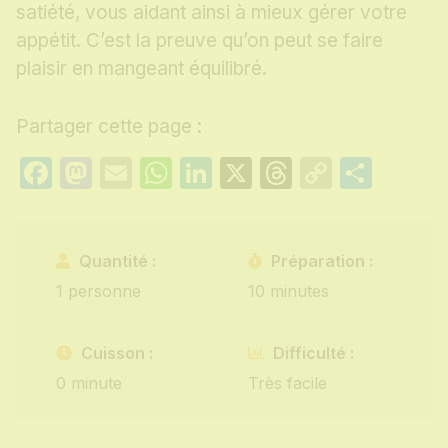
satiété, vous aidant ainsi à mieux gérer votre
appétit. C’est la preuve qu’on peut se faire
plaisir en mangeant équilibré.
Partager cette page :
Facebook
Mastodon
Email
WhatsApp
LinkedIn
X
Threads
Copy
Part
Link
Quantité :
Préparation :
1 personne
10 minutes
Cuisson :
Difficulté :
0 minute
Très facile