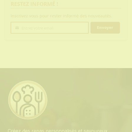
RESTEZ INFORMÉ !
Inscrivez vous pour rester informé des nouveautés.
Envoyer
Entrez votre email
Votre
email
Créez des repas personnalisés et savoureux