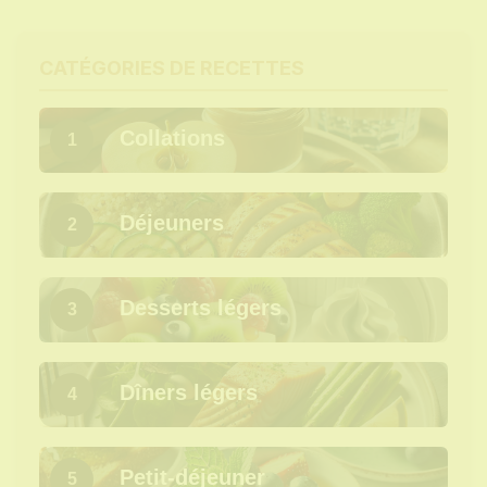
CATÉGORIES DE RECETTES
Collations
1
Déjeuners
2
Desserts légers
3
Dîners légers
4
Petit-déjeuner
5