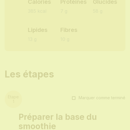
Calories
Protéines
Glucides
385 kcal
7 g
58 g
Lipides
Fibres
13 g
10 g
Les étapes
Marquer comme terminé
Préparer la base du
smoothie